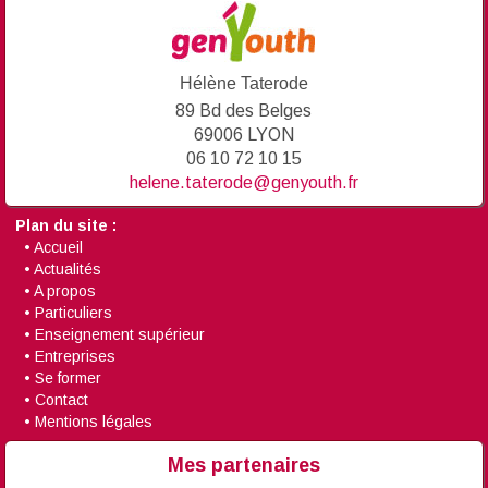
Hélène Taterode
89 Bd des Belges
69006 LYON
06 10 72 10 15
helene.taterode@genyouth.fr
Plan du site :
•
Accueil
•
Actualités
•
A propos
•
Particuliers
•
Enseignement supérieur
•
Entreprises
•
Se former
•
Contact
•
Mentions légales
Mes partenaires