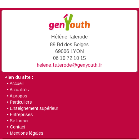
Hélène Taterode
89 Bd des Belges
69006 LYON
06 10 72 10 15
helene.taterode@genyouth.fr
Plan du site :
•
Accueil
•
Actualités
•
A propos
•
Particuliers
•
Enseignement supérieur
•
Entreprises
•
Se former
•
Contact
•
Mentions légales